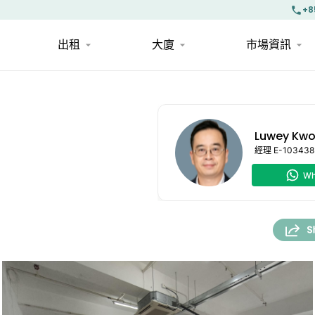
+8
出租
大廈
市場資訊
Luwey Kw
經理
E-103438
Wh