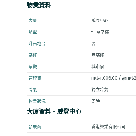
物業資料
大廈
威登中心
類型
寫字樓
升高地台
否
裝修
無裝修
景觀
城市景
管理費
HK$4,006.00 / @HK$2
冷氣
獨立冷氣
物業狀況
即時
大廈資料
- 威登中心
發展商
香港興業有限公司