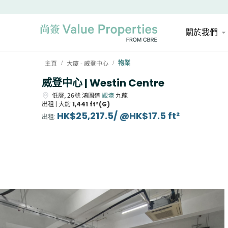
關於我們
主頁
大廈 - 威登中心
物業
/
/
威登中心 | Westin Centre
低層,
26號
鴻圖道
觀塘
九龍
出租 |
大約
1,441 ft²(G)
HK$25,217.5/ @HK$17.5 ft²
出租
: