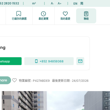
52 2820 1532
|
|
|
EN
简
m²
A
A
-
+
已儲存的篩選
最近瀏覽
我的最愛
聯絡
ong
atsapp
+852
94859368
物業編號
:
P427ABDE9
最後更新日期
:
24/07/2026