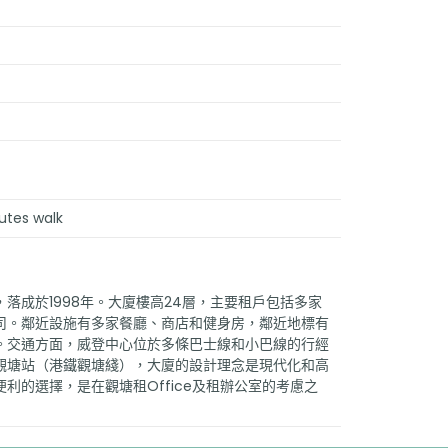
utes walk
落成於1998年。大廈樓高24層，主要租戶包括多家
司。鄰近設施有多家餐廳、商店和健身房，鄰近地標有
。交通方面，威登中心位於多條巴士線和小巴線的行經
觀塘站（港鐵觀塘綫），大廈的設計理念是現代化和高
利的選擇，是在觀塘租Office及租辦公室的考慮之