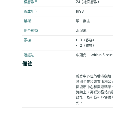
樓層數目
24 (地面層數)
落成年份
1998
業權
單一業主
地台種類
水泥地
電梯
3（客梯）
2（貨梯）
港鐵站
牛頭角 - Within 5 min
備註
威登中心位於香港觀塘，
跨國企業和專業服務公
觀塘市中心和觀塘碼頭
路線上，鄰近港鐵站有
效能，為租賃租戶提供便
列。