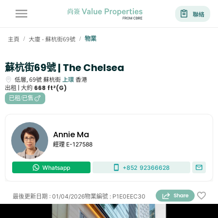
聯絡
主頁
大廈 - 蘇杭街69號
物業
/
/
蘇杭街69號 | The Chelsea
低層,
69號
蘇杭街
上環
香港
出租 |
大約
668 ft²(G)
已租/已售
Annie Ma
經理
E-127588
Whatsapp
+852
92366628
最後更新日期
:
01/04/2026
物業編號
:
P1E0EEC30