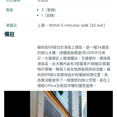
地台種類
水泥地
電梯
3（客梯）
1（貨梯）
港鐵站
上環 - Within 5 minutes walk (A2 exit)
備註
蘇杭街69號位於港島上環區，是一幢34層高
的辦公大樓，總樓面面積達135,000平方英
尺。大廈鄰近上環港鐵站，交通便利，連接香
港各區。此大樓內設有3部載客升降機及1部載
物升降機，確保人員及物資能夠高效流動。蘇
杭街69號以其實用設計和優越地理位置，為
商業活動提供了一個理想的辦公空間，是在上
環租Office及租寫字樓的優質選擇。