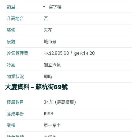
類型
寫字樓
升高地台
否
裝修
天花
景觀
城市景
冷氣管理費
HK$2,805.60 / @HK$4.20
冷氣
獨立冷氣
物業狀況
即時
大廈資料
- 蘇杭街69號
樓層數目
34/F (最高樓層)
落成年份
1998
業權
單一業主