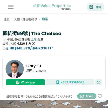
聯絡
主頁
大廈 - 蘇杭街69號
物業
/
/
蘇杭街69號 | The Chelsea
中層,
69號
蘇杭街
上環
香港
出租 |
大約
4,120 ft²(G)
HK$148,320/ @HK$36 ft²
出租
:
Gary Fu
經理
E-296288
Whatsapp
+852
93386023
最後更新日期
:
01/04/2026
物業編號
:
PCAA744F0