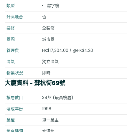
類型
寫字樓
升高地台
否
裝修
全裝修
景觀
城市景
管理費
HK$17,304.00 / @HK$4.20
冷氣
獨立冷氣
物業狀況
即時
大廈資料
- 蘇杭街69號
樓層數目
34/F (最高樓層)
落成年份
1998
業權
單一業主
地台種類
水泥地