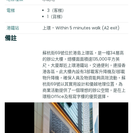
電梯
3（客梯）
1（貨梯）
港鐵站
上環 - Within 5 minutes walk (A2 exit)
備註
蘇杭街69號位於港島上環區，是一幢34層高
的辦公大樓，總樓面面積達135,000平方英
尺。大廈鄰近上環港鐵站，交通便利，連接香
港各區。此大樓內設有3部載客升降機及1部載
物升降機，確保人員及物資能夠高效流動。蘇
杭街69號以其實用設計和優越地理位置，為
商業活動提供了一個理想的辦公空間，是在上
環租Office及租寫字樓的優質選擇。