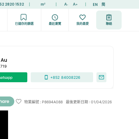
52 2820 1532
|
|
|
EN
简
m²
A
A
-
+
已儲存的篩選
最近瀏覽
我的最愛
聯絡
 Au
0719
atsapp
+852
84008226
物業編號
:
P8694A088
最後更新日期
:
01/04/2026