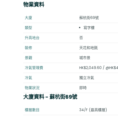
物業資料
大廈
蘇杭街69號
類型
寫字樓
升高地台
否
裝修
天花和地氈
景觀
城市景
冷氣管理費
HK$2,049.60 / @HK$4
冷氣
獨立冷氣
物業狀況
即時
大廈資料
- 蘇杭街69號
樓層數目
34/F (最高樓層)