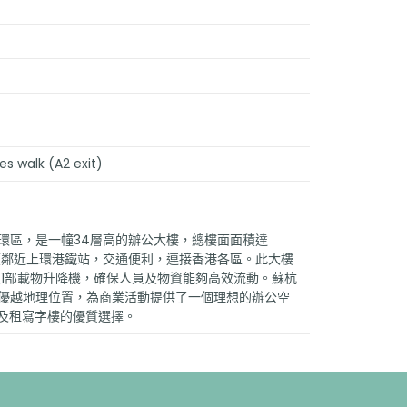
s walk (A2 exit)
環區，是一幢34層高的辦公大樓，總樓面面積達
。大廈鄰近上環港鐵站，交通便利，連接香港各區。此大樓
及1部載物升降機，確保人員及物資能夠高效流動。蘇杭
和優越地理位置，為商業活動提供了一個理想的辦公空
ce及租寫字樓的優質選擇。