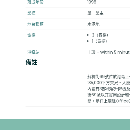
落成年份
1998
業權
單一業主
地台種類
水泥地
電梯
3（客梯）
1（貨梯）
港鐵站
上環 - Within 5 minute
備註
蘇杭街69號位於港島上
135,000平方英尺
內設有3部載客升降機
街69號以其實用設計
間，是在上環租Offi