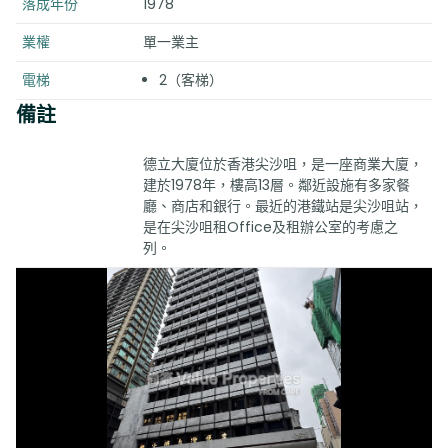
落成年份
1978
業權
單一業主
電梯
2（客梯）
備註
德立大廈位於香港尖沙咀，是一座商業大廈，
建於1978年，樓高13層。鄰近設施有多家餐
廳、商店和銀行。最近的港鐵站是尖沙咀站，
是在尖沙咀租Office及租辦公室的考慮之
列。