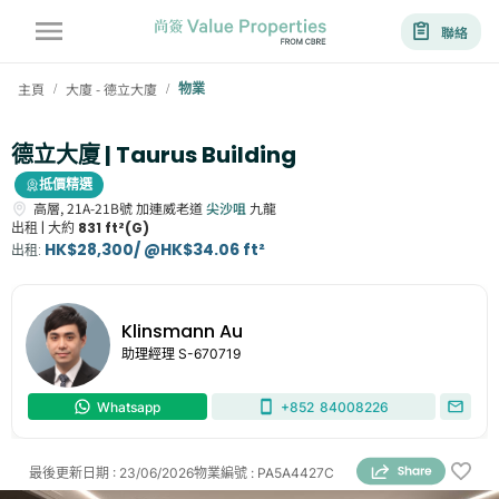
聯絡
主頁
大廈 - 德立大廈
物業
/
/
德立大廈 | Taurus Building
抵價精選
高層,
21A-21B號
加連威老道
尖沙咀
九龍
出租 |
大約
831 ft²(G)
HK$28,300/ @HK$34.06 ft²
出租
:
Klinsmann Au
助理經理
S-670719
Whatsapp
+852
84008226
最後更新日期
:
23/06/2026
物業編號
:
PA5A4427C