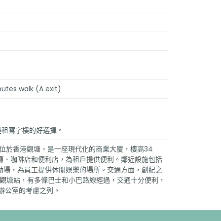
tes walk (A exit)
 是租寫字樓的好選擇。
er 1 位於香港觀塘，是一座現代化的商業大廈，樓高34
廳、咖啡店和便利店，為租戶提供便利。鄰近設施包括
動場，為員工提供休閒娛樂的場所。交通方面，創紀之
港鐵觀塘站，有多條巴士和小巴路線經過，交通十分便利，
租辦公室的考慮之列。