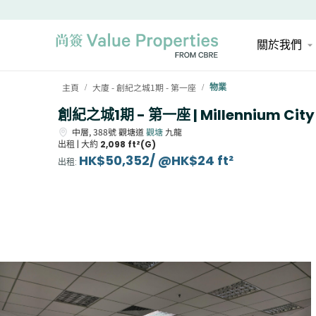
關於我們
主頁
大廈 - 創紀之城1期 - 第一座
物業
/
/
創紀之城1期 - 第一座 | Millennium City 1
中層,
388號
觀塘道
觀塘
九龍
出租 |
大約
2,098 ft²(G)
HK$50,352/ @HK$24 ft²
出租
: