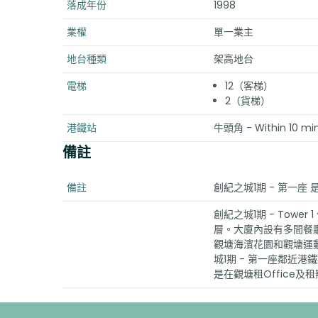
落成年份
1998
業權
單一業主
地台種類
架高地台
電梯
12（客梯）
2（貨梯）
港鐵站
牛頭角 - Within 10 minu
備註
備註
創紀之城1期 - 第一座
創紀之城1期 - Tow
層。大廈內設有多間餐
觀塘海濱花園和觀塘運
城1期 - 第一座鄰近
是在觀塘租Office及