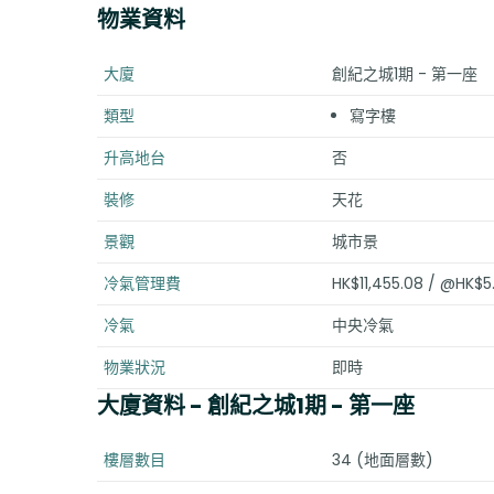
物業資料
大廈
創紀之城1期 - 第一座
類型
寫字樓
升高地台
否
裝修
天花
景觀
城市景
冷氣管理費
HK$11,455.08 / @HK$5
冷氣
中央冷氣
物業狀況
即時
大廈資料
- 創紀之城1期 - 第一座
樓層數目
34 (地面層數)