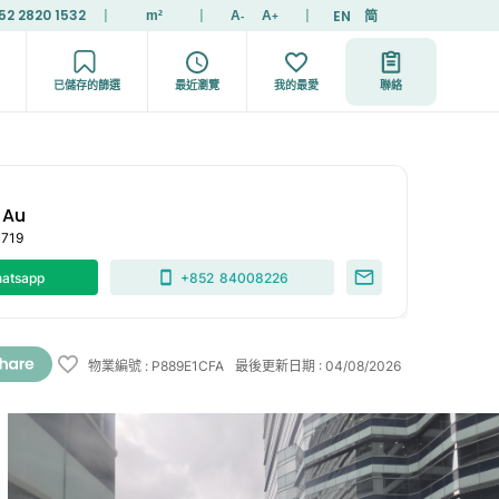
52 2820 1532
|
|
|
EN
简
m²
A
A
-
+
已儲存的篩選
最近瀏覽
我的最愛
聯絡
 Au
0719
atsapp
+852
84008226
物業編號
:
P889E1CFA
最後更新日期
:
04/08/2026