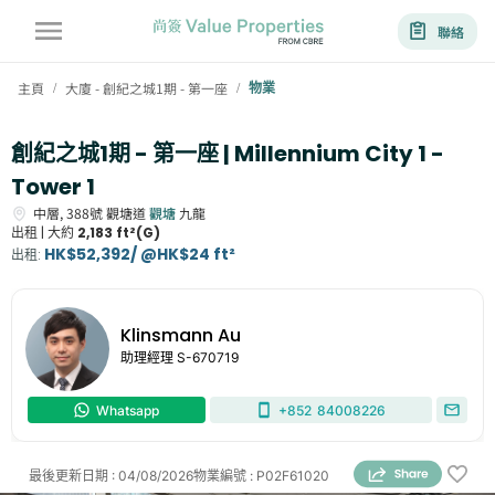
聯絡
主頁
大廈 - 創紀之城1期 - 第一座
物業
/
/
創紀之城1期 - 第一座 | Millennium City 1 -
Tower 1
中層,
388號
觀塘道
觀塘
九龍
出租 |
大約
2,183 ft²(G)
HK$52,392/ @HK$24 ft²
出租
:
Klinsmann Au
助理經理
S-670719
Whatsapp
+852
84008226
最後更新日期
:
04/08/2026
物業編號
:
P02F61020