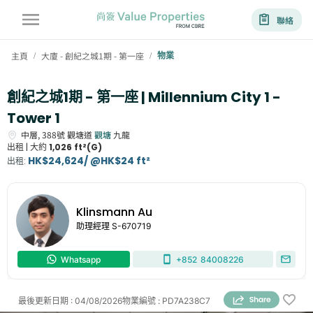
聯絡
主頁
大廈 - 創紀之城1期 - 第一座
物業
/
/
創紀之城1期 - 第一座 | Millennium City 1 -
Tower 1
中層,
388號
觀塘道
觀塘
九龍
出租 |
大約
1,026 ft²(G)
HK$24,624/ @HK$24 ft²
出租
:
Klinsmann Au
助理經理
S-670719
Whatsapp
+852
84008226
最後更新日期
:
04/08/2026
物業編號
:
PD7A238C7