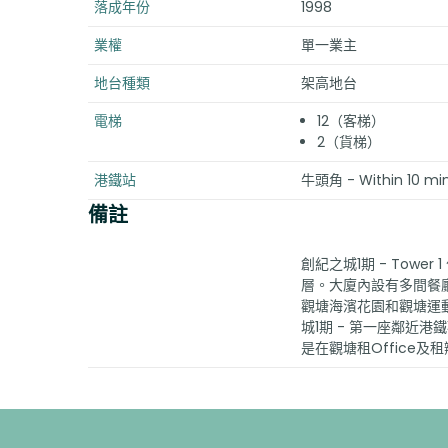
落成年份
1998
業權
單一業主
地台種類
架高地台
電梯
12（客梯）
2（貨梯）
港鐵站
牛頭角 - Within 10 minu
備註
創紀之城1期 - Tow
層。大廈內設有多間餐
觀塘海濱花園和觀塘運
城1期 - 第一座鄰近
是在觀塘租Office及