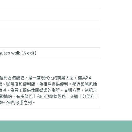
tes walk (A exit)
er 1 位於香港觀塘，是一座現代化的商業大廈，樓高34
廳、咖啡店和便利店，為租戶提供便利。鄰近設施包括
動場，為員工提供休閒娛樂的場所。交通方面，創紀之
港鐵觀塘站，有多條巴士和小巴路線經過，交通十分便利，
租辦公室的考慮之列。