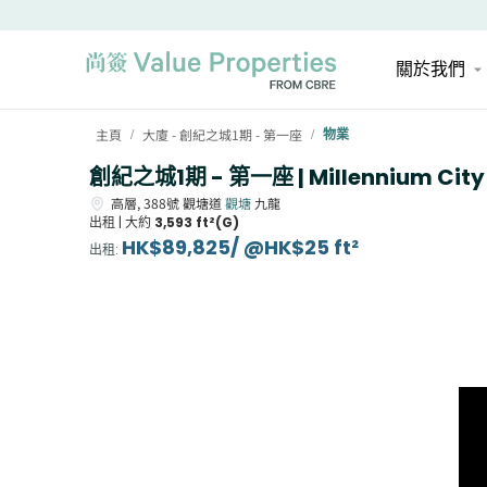
關於我們
主頁
大廈 - 創紀之城1期 - 第一座
物業
/
/
創紀之城1期 - 第一座 | Millennium City 1
高層,
388號
觀塘道
觀塘
九龍
出租 |
大約
3,593 ft²(G)
HK$89,825/ @HK$25 ft²
出租
: