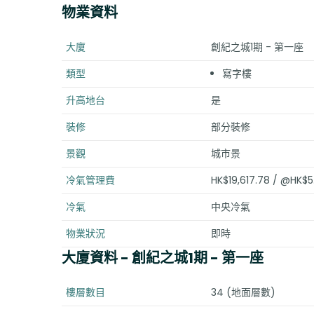
物業資料
大廈
創紀之城1期 - 第一座
類型
寫字樓
升高地台
是
裝修
部分裝修
景觀
城市景
冷氣管理費
HK$19,617.78 / @HK$5
冷氣
中央冷氣
物業狀況
即時
大廈資料
- 創紀之城1期 - 第一座
樓層數目
34 (地面層數)