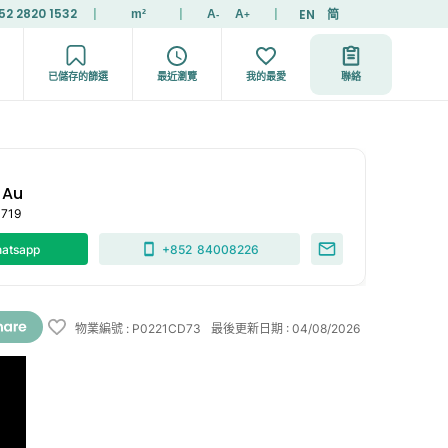
52 2820 1532
|
|
|
EN
简
m²
A
A
-
+
已儲存的篩選
最近瀏覽
我的最愛
聯絡
 Au
0719
atsapp
+852
84008226
物業編號
:
P0221CD73
最後更新日期
:
04/08/2026