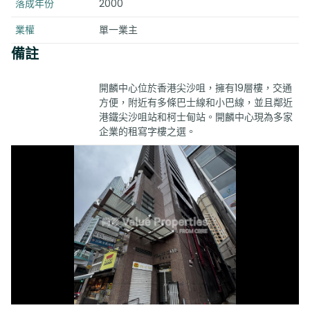
落成年份
2000
業權
單一業主
備註
開麟中心位於香港尖沙咀，擁有19層樓，交通
方便，附近有多條巴士線和小巴線，並且鄰近
港鐵尖沙咀站和柯士甸站。開麟中心現為多家
企業的租寫字樓之選。