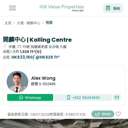
聯絡
主頁
大廈 - 開麟中心
物業
/
/
開麟中心 | Kolling Centre
中層,
77-79號
加連威老道
尖沙咀
九龍
出租 |
大約
1,326 ft²(G)
HK$33,150/ @HK$25 ft²
出租
:
Alex Wong
經理
S-502495
Whatsapp
+852
98264855
最後更新日期
:
08/07/2026
物業編號
:
P3BD1F33E