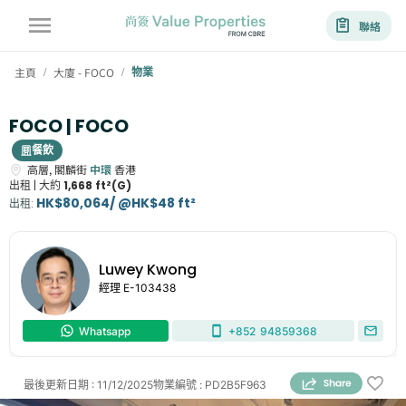
聯絡
主頁
大廈 - FOCO
物業
/
/
FOCO | FOCO
餐飲
高層,
閣麟街
中環
香港
出租 |
大約
1,668 ft²(G)
HK$80,064/ @HK$48 ft²
出租
:
Luwey Kwong
經理
E-103438
Whatsapp
+852
94859368
最後更新日期
:
11/12/2025
物業編號
:
PD2B5F963