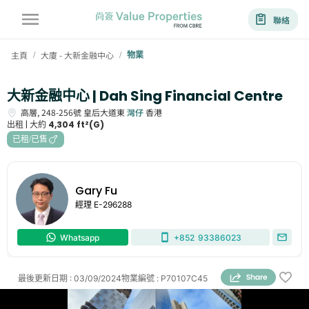
聯絡
主頁
大廈 - 大新金融中心
物業
/
/
大新金融中心 | Dah Sing Financial Centre
高層,
248-256號
皇后大道東
灣仔
香港
出租 |
大約
4,304 ft²(G)
已租/已售
Gary Fu
經理
E-296288
Whatsapp
+852
93386023
最後更新日期
:
03/09/2024
物業編號
:
P70107C45