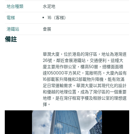
地台種類
水泥地
電梯
16（客梯）
港鐵站
會展
備註
華潤大廈，位於港島的灣仔區，地址為港灣道
26號，鄰近會展港鐵站，交通便利。這幢大
廈主要用作辦公室，樓高50層，總樓面面積
達1050000平方英尺，寬敞明亮。大廈內設有
16部載客升降機和2部載物升降機，能有效滿
足日常運輸需求。華潤大廈以其現代化的設計
和優越的地理位置，成為了灣仔區的一個重要
地標，是在灣仔租寫字樓及租辦公室的理想選
擇。