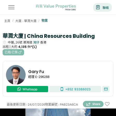
聯絡
主頁
大廈 - 華潤大廈
物業
/
/
華潤大廈 | China Resources Building
中層,
26號
港灣道
灣仔
香港
出租 |
大約
4,135 ft²(L)
已租/已售
Gary Fu
經理
E-296288
Whatsapp
+852
93386023
最後更新日期
:
24/07/2026
物業編號
:
PAB23A6CA