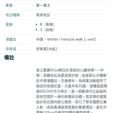
業權
單一業主
地台種類
架高地台
電梯
8（客梯）
3（貨梯）
港鐵站
中環 - Within 1 minute walk (J exit)
停車場
停車場(內設)
備註
長江集團中心II期位於港島的心臟地帶——中
環，具體地址為夏愨道10號。這座辦公大樓鄰
近中環港鐵站，交通便利，為商業活動提供了
極佳的地理位置。大廈共有32層，總樓面面積
達550,000平方英尺，是一個集現代化設施與
高效空間於一身的商業綜合體。其宏偉的建築
設計和先進的辦公環境，吸引了眾多國際企業
入駐，成為香港經濟發展的重要標誌，是在中
環租Office及租寫字樓的優質選擇。