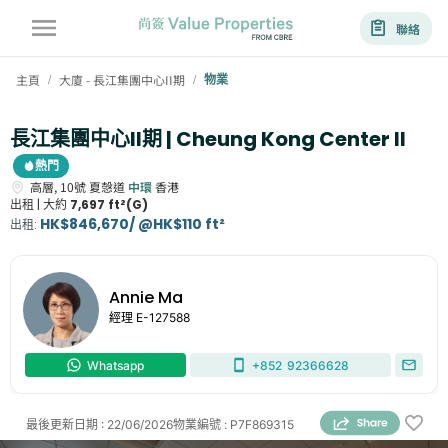
聯絡
主頁
大廈 - 長江集團中心II期
物業
/
/
長江集團中心II期 | Cheung Kong Center II
熱門
高層,
10號
夏愨道
中環
香港
出租 |
大約
7,697 ft²(G)
HK$846,670/ @HK$110 ft²
出租
:
Annie Ma
經理
E-127588
Whatsapp
+852
92366628
最後更新日期
:
22/06/2026
物業編號
:
P7F869315