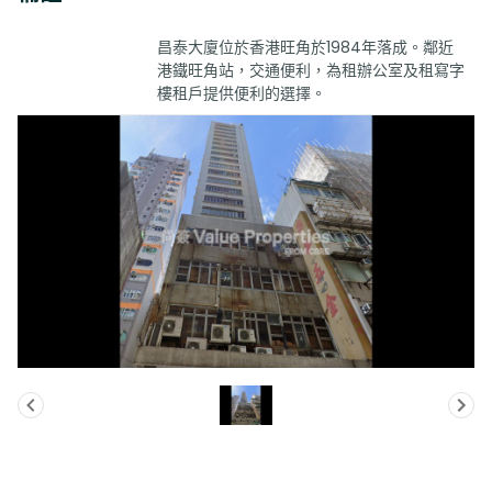
昌泰大廈位於香港旺角於1984年落成。鄰近
港鐵旺角站，交通便利，為租辦公室及租寫字
樓租戶提供便利的選擇。