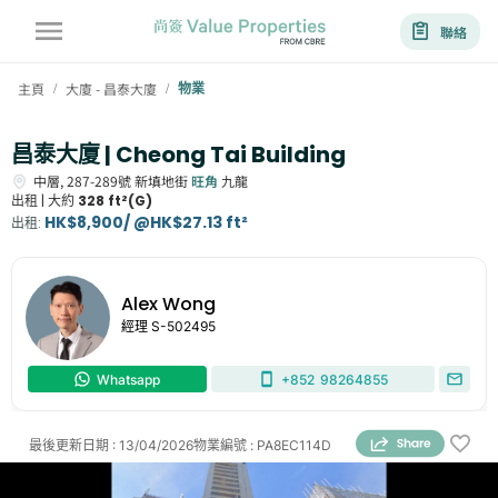
聯絡
主頁
大廈 - 昌泰大廈
物業
/
/
昌泰大廈 | Cheong Tai Building
中層,
287-289號
新填地街
旺角
九龍
出租 |
大約
328 ft²(G)
HK$8,900/ @HK$27.13 ft²
出租
:
Alex Wong
經理
S-502495
Whatsapp
+852
98264855
最後更新日期
:
13/04/2026
物業編號
:
PA8EC114D