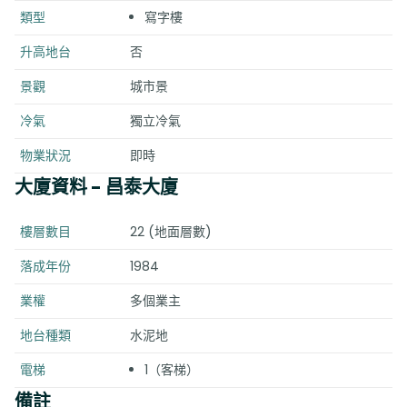
類型
寫字樓
升高地台
否
景觀
城市景
冷氣
獨立冷氣
物業狀況
即時
大廈資料
- 昌泰大廈
樓層數目
22 (地面層數)
落成年份
1984
業權
多個業主
地台種類
水泥地
電梯
1（客梯）
備註