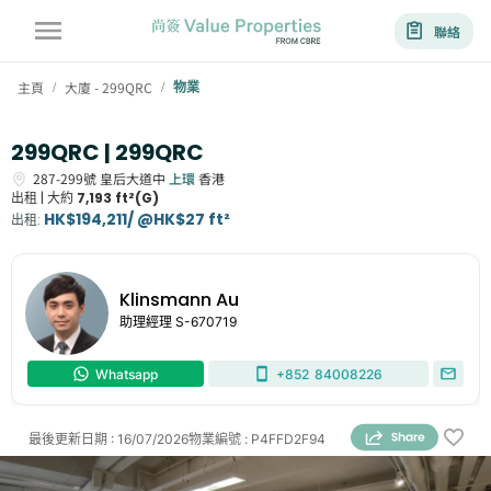
聯絡
主頁
大廈 - 299QRC
物業
/
/
299QRC | 299QRC
287-299號
皇后大道中
上環
香港
出租 |
大約
7,193 ft²(G)
HK$194,211/ @HK$27 ft²
出租
:
Klinsmann Au
助理經理
S-670719
Whatsapp
+852
84008226
最後更新日期
:
16/07/2026
物業編號
:
P4FFD2F94