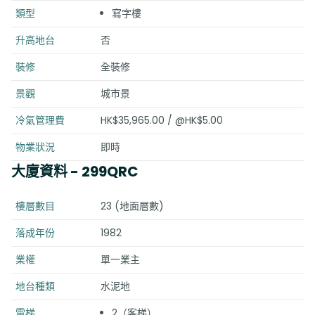
類型
寫字樓
升高地台
否
裝修
全裝修
景觀
城市景
冷氣管理費
HK$35,965.00 / @HK$5.00
物業狀況
即時
大廈資料
- 299QRC
樓層數目
23 (地面層數)
落成年份
1982
業權
單一業主
地台種類
水泥地
電梯
2（客梯）