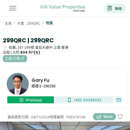
聯絡
主頁
大廈 - 299QRC
物業
/
/
299QRC | 299QRC
低層,
287-299號
皇后大道中
上環
香港
出租 |
大約
834 ft²(G)
已租/已售
Gary Fu
經理
E-296288
Whatsapp
+852
93386023
最後更新日期
:
09/11/2024
物業編號
:
PEE074136