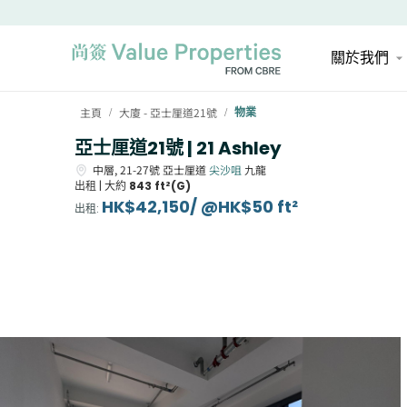
關於我們
主頁
大廈 - 亞士厘道21號
物業
/
/
亞士厘道21號 | 21 Ashley
中層,
21-27號
亞士厘道
尖沙咀
九龍
出租 |
大約
843 ft²(G)
HK$42,150/ @HK$50 ft²
出租
: