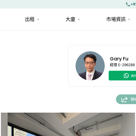
+8
出租
大廈
市場資訊
Gary Fu
經理
E-296288
Wh