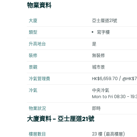
物業資料
大廈
亞士厘道21號
類型
寫字樓
升高地台
是
裝修
無裝修
景觀
城市景
冷氣管理費
HK$6,659.70 / @HK$7
冷氣
中央冷氣
Mon to Fri 08:30 - 19:
物業狀況
即時
大廈資料
- 亞士厘道21號
樓層數目
23 樓 (最高樓層)