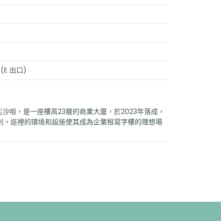
(E 出口)
尖沙咀，是一座樓高23層的商業大廈，於2023年落成，
利。這裡的環境和設施使其成為企業租寫字樓的理想場