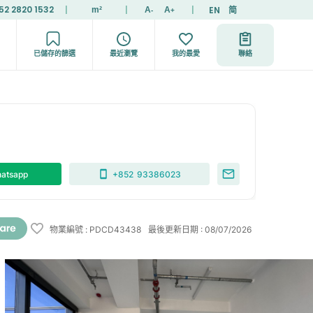
52 2820 1532
|
|
|
EN
简
m²
A
A
-
+
已儲存的篩選
最近瀏覽
我的最愛
聯絡
atsapp
+852
93386023
物業編號
:
PDCD43438
最後更新日期
:
08/07/2026