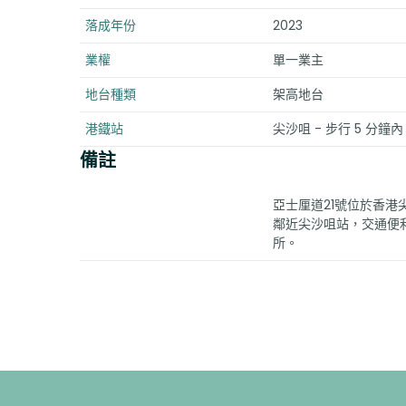
落成年份
2023
業權
單一業主
地台種類
架高地台
港鐵站
尖沙咀 - 步行 5 分鐘內 
備註
亞士厘道21號位於香港
鄰近尖沙咀站，交通便
所。