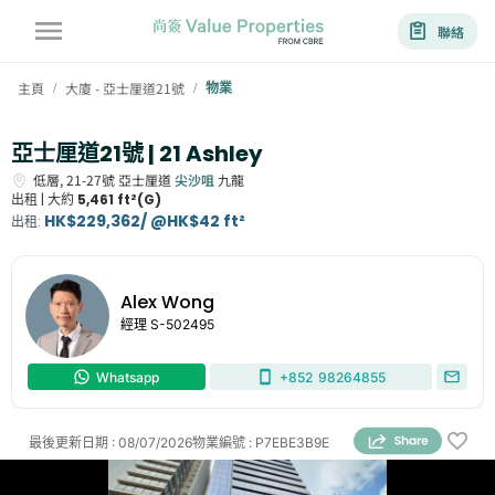
聯絡
主頁
大廈 - 亞士厘道21號
物業
/
/
亞士厘道21號 | 21 Ashley
低層,
21-27號
亞士厘道
尖沙咀
九龍
出租 |
大約
5,461 ft²(G)
HK$229,362/ @HK$42 ft²
出租
:
Alex Wong
經理
S-502495
Whatsapp
+852
98264855
最後更新日期
:
08/07/2026
物業編號
:
P7EBE3B9E