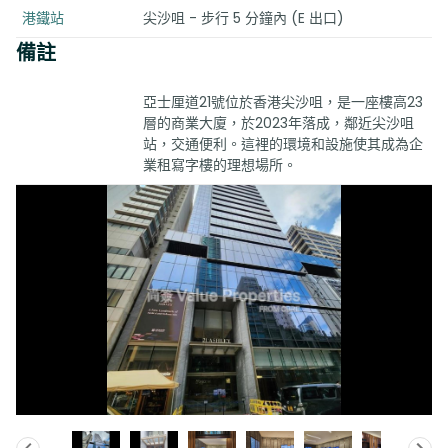
港鐵站
尖沙咀 - 步行 5 分鐘內 (E 出口)
備註
亞士厘道21號位於香港尖沙咀，是一座樓高23
層的商業大廈，於2023年落成，鄰近尖沙咀
站，交通便利。這裡的環境和設施使其成為企
業租寫字樓的理想場所。