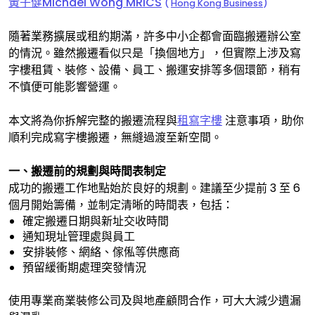
黃子健Michael Wong MRICS
(
Hong Kong Business
)
隨著業務擴展或租約期滿，許多中小企都會面臨搬遷辦公室
的情況。雖然搬遷看似只是「換個地方」，但實際上涉及寫
字樓租賃、裝修、設備、員工、搬運安排等多個環節，稍有
不慎便可能影響營運。
本文將為你拆解完整的搬遷流程與
租寫字樓
注意事項，助你
順利完成寫字樓搬遷，無縫過渡至新空間。
一、搬遷前的規劃與時間表制定
成功的搬遷工作地點始於良好的規劃。建議至少提前 3 至 6
個月開始籌備，並制定清晰的時間表，包括：
確定搬遷日期與新址交收時間
通知現址管理處與員工
安排裝修、網絡、傢俬等供應商
預留緩衝期處理突發情況
使用專業商業裝修公司及與地產顧問合作，可大大減少遺漏