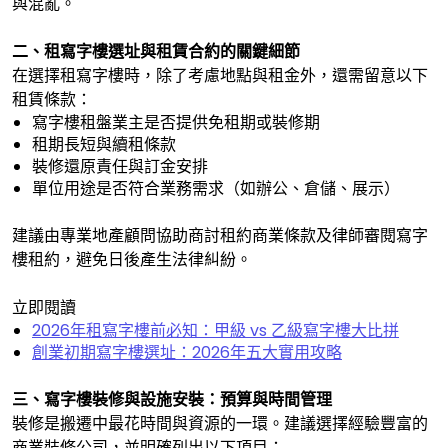
與混亂。
二、租寫字樓選址與租賃合約的關鍵細節
在選擇租寫字樓時，除了考慮地點與租金外，還需留意以下
租賃條款：
寫字樓租盤業主是否提供免租期或裝修期
租期長短與續租條款
裝修還原責任與訂金安排
單位用途是否符合業務需求（如辦公、倉儲、展示）
建議由專業地產顧問協助商討租約商業條款及律師審閱寫字
樓租約，避免日後產生法律糾紛。
立即閱讀
2026年租寫字樓前必知：甲級 vs 乙級寫字樓大比拼
創業初期寫字樓選址：2026年五大實用攻略
三、寫字樓裝修與設施安裝：預算與時間管理
裝修是搬遷中最花時間與資源的一環。建議選擇經驗豐富的
商業裝修公司，並明確列出以下項目：