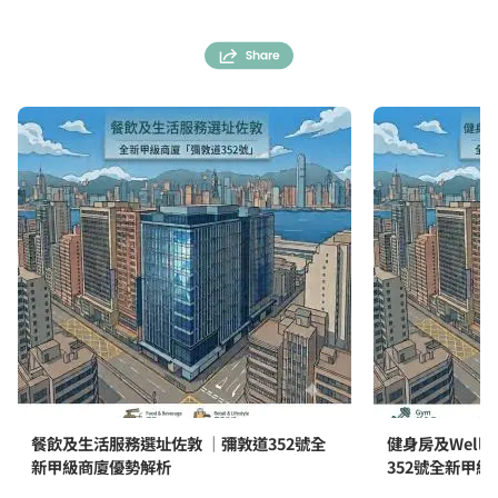
餐飲及生活服務選址佐敦 ｜彌敦道352號全
健身房及Well
新甲級商廈優勢解析
352號全新甲