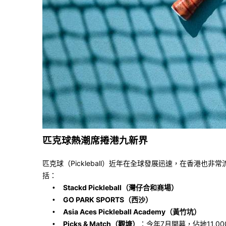
匹克球熱潮席捲港九新界
匹克球（
Pickleball
）近年在全球發展迅速，在香港也非常
括：
Stackd Pickleball
（灣仔合和商場）
•
GO PARK SPORTS
（西沙）
•
Asia Aces Pickleball Academy
（黃竹坑）
•
Picks & Match
（觀塘）
：今年
7
月開幕，佔地
11,00
•