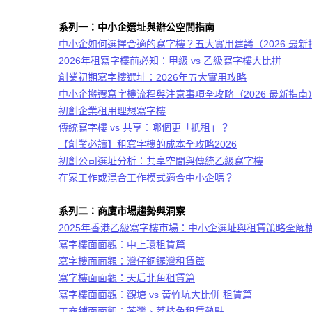
系列一：中小企選址與辦公空間指南
中小企如何選擇合適的寫字樓？五大實用建議（2026 最新
2026年租寫字樓前必知：甲級 vs 乙級寫字樓大比拼
創業初期寫字樓選址：2026年五大實用攻略
中小企搬遷寫字樓流程與注意事項全攻略（2026 最新指南
初創企業租用理想寫字樓
傳統寫字樓
vs
共享：哪個更「抵租」？
【創業必讀】租寫字樓的成本全攻略
2026
初創公司選址分析：共享空間與傳統乙級寫字樓
在家工作或混合工作模式適合中小企嗎？
系列二：商廈市場趨勢與洞察
2025年香港乙級寫字樓市場：中小企選址與租賃策略全解
寫字樓面面觀：中上環租賃篇
寫字樓面面觀：灣仔銅鑼灣租賃篇
寫字樓面面觀：天后北角租賃篇
寫字樓面面觀：觀塘 vs 黃竹坑大比併 租賃篇
工商鋪面面觀：荃灣、荔枝角租賃熱點