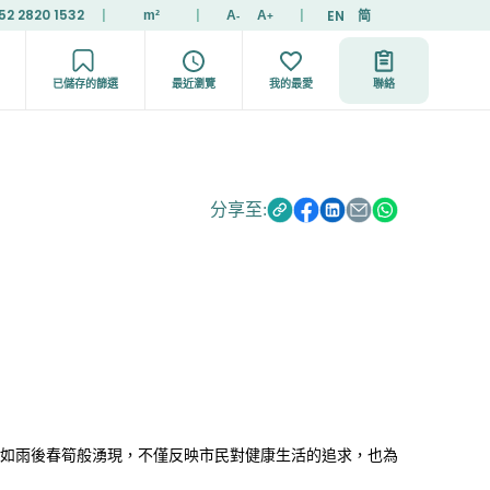
52 2820 1532
|
|
|
EN
简
m²
A
A
-
+
已儲存的篩選
最近瀏覽
我的最愛
聯絡
分享至:
如雨後春筍般湧現，不僅反映市民對健康生活的追求，也為