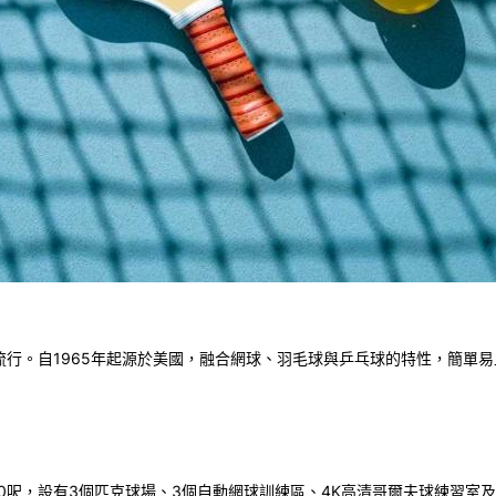
流行。自
1965
年起源於美國，融合網球、羽毛球與乒乓球的特性，簡單易
0
呎，設有
3
個匹克球場、
3
個自動網球訓練區、
4K
高清哥爾夫球練習室及