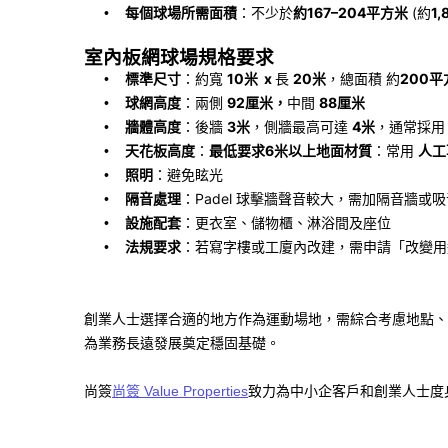
每個球場所需面積
：不少於
約
167–204
平方米
(
約
1,
•
室內板網球場規格要求
標準尺寸
：約寬
10
米
x
長
20
米
，總面積 約
200
平
•
球網高度
：兩側
92
厘米，
中間
88
厘米
•
牆體高度
：後牆
3
米
，側牆最高可達
4
米
，通常採
•
天花板高度
：
最低要求
6
米以上地面材質
：常用
人工
•
照明
：避免眩光
•
隔音處理
：
Padel
球擊牆聲音較大，需加隔音牆或吸
•
設施配套
：更衣室、儲物櫃、淋浴間及座位
•
法規要求
：若寫字樓或工廈內改建，需申請「改變用
•
創業人士選擇合適的地方作為運動場地，需綜合考慮地點、
為業務長遠發展奠定穩固基礎。
尚簽
致力為中小企客戶和創業人士度
尚簽 Value Properties