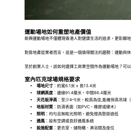
運動場地如何重塑地產價值
新興運動場地不僅體現香港人對健康生活的追求，更彰顯地
對房地產從業者而言，這是一個值得關注的趨勢：運動與休
至於創業人士，該如何選擇工商業空間作為運動場地？可以
室內匹克球場規格要求
場地尺寸
：約寛
6.1
米
x
長
13.4
米
•
球網高度
：邊緣
91.4
厘米，中間
86.4
厘米
•
天花板淨高
：至少
4–5
米，較高為佳
,
能確保高吊球（
•
地板材質
：防滑表面（如
PVC
、橡膠或硬木）
•
照明
：均勻且無眩光照明，避免燈具懸掛過低
•
通風
：設有空調或良好通風系統
•
設施配套
：更衣室、儲物櫃、淋浴間及座位
•