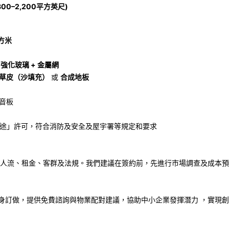
800–2,200
平方英尺
)
方米
用
強化玻璃
+
金屬網
草皮（沙填充）
或
合成地板
音板
途」許可，符合消防及安全及屋宇署等規定和要求
人流、租金、客群及法規。我們建議在簽約前，先進行市場調查及成本預
身訂做，提供免費諮詢與物業配對建議，協助中小企業發揮潛力 ，實現