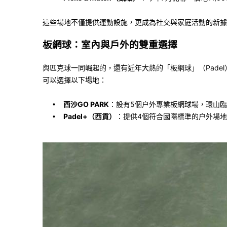
這些場地不僅提供運動設施，更成為社交與家庭活動的新據
板網球：室內與戶外的雙重選擇
與匹克球一同崛起的，還有近年大熱的「板網球」（
Padel
可以選擇以下場地：
西沙
GO PARK
：設有
5
個户外專業板網球場，環山臨
•
Padel+
（西貢）
：提供
4
個符合國際標準的户外場地
•