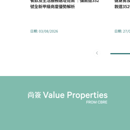
餐飲及生活服務選址佐敦 ｜彌敦道352
健身房及
號全新甲級商廈優勢解析
敦道35
日期
:
03/08/2026
日期
:
27/