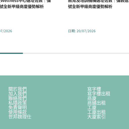
Wellness中心選址佐敦｜彌
教育及培訓機構選址佐敦｜彌敦道3
2號全新甲級商廈優勢解析
號全新甲級商廈優勢解析
07/2026
日期
:
20/07/2026
關於我們
寫字樓
加入我們
寫字樓出租
聯絡我們
商廈
私隱政策
商舖出租
免責聲明
工廈
使用條款
工廈出租
世邦魏理仕
大廈索引