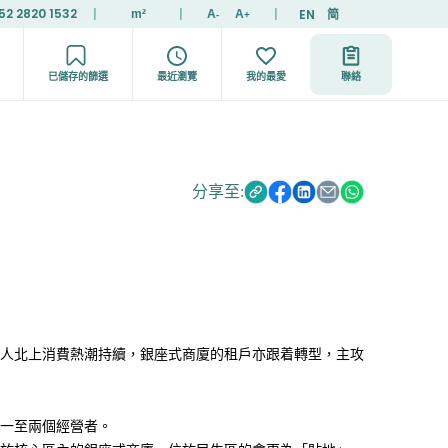
52 2820 1532
|
|
|
EN
简
m²
A
A
-
+
已儲存的篩選
最近瀏覽
我的最愛
聯絡
分享至:
人北上消費熱潮持續，銀座式商廈的租戶亦跟着轉型，主攻
一至兩個經營者。