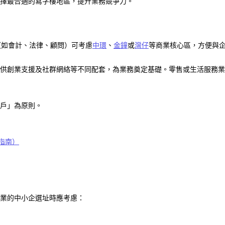
選擇最合適的寫字樓地區，提升業務競爭力。
（如會計、法律、顧問）
可考慮
中環
、
金鐘
或
灣仔
等商業核心區，方便與
供創業支援及社群網絡等不同配套，為業務奠定基礎。零售或生活服務業
戶」為原則。
指南）
業的中小企選址時應考慮：