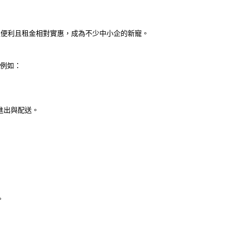
通便利且租金相對實惠，成為不少中小企的新寵。
例如：
進出與配送。
。