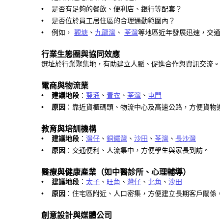
是否有足夠的餐飲、便利店、銀行等配套？
•
是否位於員工居住區的合理通勤範圍內？
•
例如，
觀塘
、
九龍灣
、
荃灣
等地區近年發展迅速，交
•
行業生態圈與協同效應
選址於行業聚集地，有助建立人脈、促進合作與資訊交流。
電商與物流業
建議地段
：
葵涌
、
青衣
、
荃灣
、
屯門
•
原因
：靠近貨櫃碼頭、物流中心及高速公路，方便貨物
•
教育與培訓機構
建議地段
：
灣仔
、
銅鑼灣
、
沙田
、
荃灣
、
長沙灣
•
原因
：交通便利、人流集中，方便學生與家長到訪。
•
醫療與健康產業（如中醫診所、心理輔導）
建議地段
：
太子
、
旺角
、
灣仔
、
北角
、
沙田
•
原因
：住宅區附近、人口密集，方便建立長期客戶關係
•
創意設計與媒體公司