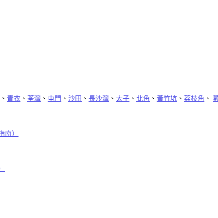
、
青衣
、
荃灣
、
屯門
、
沙田
、
長沙灣
、
太子
、
北角
、
黃竹坑
、
荔枝角
、
指南）
）