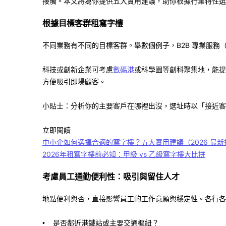
接觸。本文將為你提供五大實用建議，助你根據行業特性
根據目標客群租寫字樓
不同業務有不同的目標客群。舉數個例子，
B2B
專業服務
科技或創新企業可考慮
數碼港
或
科學園
等創科聚集地，能提
方便吸引即場顧客。
小貼士：分析你的主要客戶在哪裡出沒，選址時以「接近客
立即閱讀
中小企如何選擇合適的寫字樓？五大實用建議（2026 最新
2026年租寫字樓前必知：甲級 vs 乙級寫字樓大比拼
考慮員工通勤便利性：吸引與留住人才
地點便利與否，直接影響員工的工作意願與穩定性。各行各
是否鄰近港鐵站或主要交通樞紐？
•