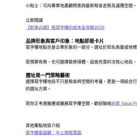
小貼士：可向專業地產顧問查詢最新租金走勢及議價空間。
立即閱讀
【創業必讀】租寫字樓的成本全攻略
2025
品牌形象與客戶印象：地點即是卡片
寫字樓地點亦是企業形象的一部分。選址於知名商廈或地標
若預算有限，也可選擇裝修得體、設施完善的次核心地段，
選址是一門策略藝術
選擇寫字樓地段不只是租金與空間的考量，更是一項結合行
的選址方案。
若你正考慮搬遷或擴展寫字樓空間，歡迎聯絡
尚簽 Value Pr
其他重點地區介紹
寫字樓面面觀：中上環租賃篇