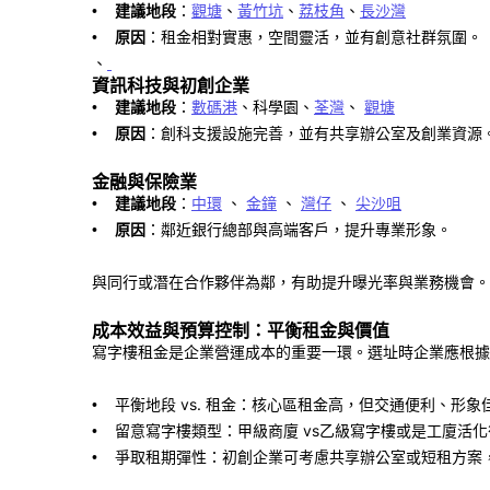
建議地段
：
觀塘
、
黃竹坑
、
荔枝角
、
長沙灣
•
原因
：租金相對實惠，空間靈活，並有創意社群氛圍。
•
、
資訊科技與初創企業
建議地段
：
數碼港
、科學園、
荃灣
、
觀塘
•
原因
：創科支援設施完善，並有共享辦公室及創業資源
•
金融與保險業
建議地段
：
中環
、
金鐘
、
灣仔
、
尖沙咀
•
原因
：鄰近銀行總部與高端客戶，提升專業形象。
•
與同行或潛在合作夥伴為鄰，有助提升曝光率與業務機會。
成本效益與預算控制：平衡租金與價值
寫字樓租金是企業營運成本的重要一環。選址時企業應根據
平衡地段
vs.
租金：核心區租金高，但交通便利、形象
•
留意寫字樓類型：甲級商廈
vs
乙級寫字樓或是工廈活化
•
爭取租期彈性：初創企業可考慮共享辦公室或短租方案
•