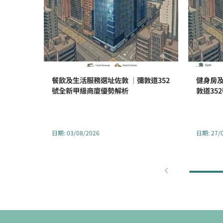
餐飲及生活服務選址佐敦 ｜彌敦道352
健身房及
號全新甲級商廈優勢解析
敦道35
日期
:
03/08/2026
日期
:
27/