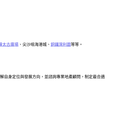
鐘太古廣場
、尖沙咀海港城、
銅鑼灣利園
等等。
解自身定位與發展方向，並諮詢專業地產顧問，制定最合適