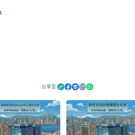
構
分享至: