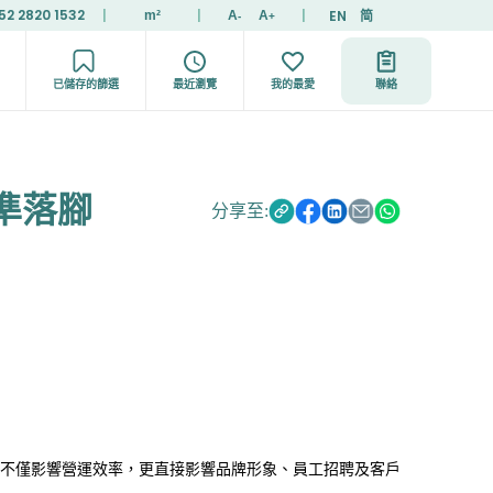
52 2820 1532
|
|
|
EN
简
m²
A
A
-
+
已儲存的篩選
最近瀏覽
我的最愛
聯絡
準落腳
分享至:
不僅影響營運效率，更直接影響品牌形象、員工招聘及客戶