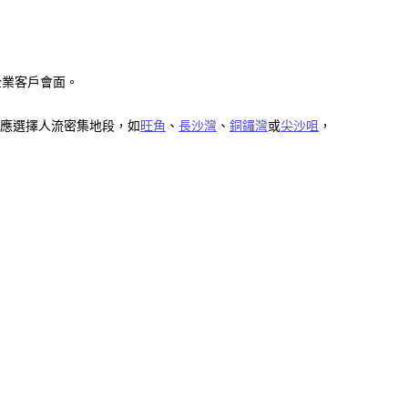
企業客戶會面。
應選擇人流密集地段，如
旺角
、
長沙灣
、
銅鑼灣
或
尖沙咀
，