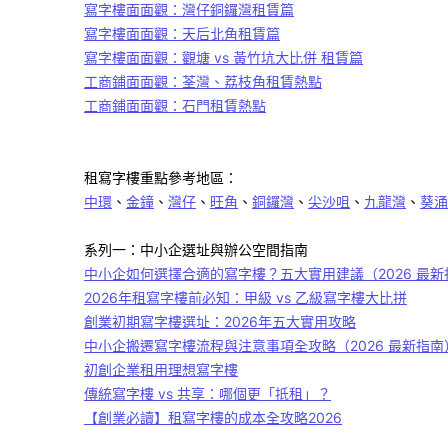
寫字樓面面觀：灣仔銅鑼灣租賃篇
寫字樓面面觀：天后北角租賃篇
寫字樓面面觀：觀塘 vs 黃竹坑大比併 租賃篇
工商鋪面面觀：荃灣、荔枝角租賃熱點
工商鋪面面觀：石門租賃熱點
租寫字樓重點參考地區：
中環
、
金鐘
、
灣仔
、
旺角
、
銅鑼灣
、
尖沙咀
、
九龍灣
、
葵涌
系列一：中小企選址與辦公空間指南
中小企如何選擇合適的寫字樓？五大實用建議（2026 最新
2026年租寫字樓前必知：甲級 vs 乙級寫字樓大比拼
創業初期寫字樓選址：2026年五大實用攻略
中小企搬遷寫字樓流程與注意事項全攻略（2026 最新指南
初創企業租用理想寫字樓
傳統寫字樓
vs
共享：哪個更「抵租」？
【創業必讀】租寫字樓的成本全攻略
2026