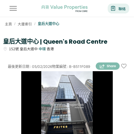
聯絡
主頁
大廈索引
皇后大道中心
/
/
皇后大道中心 | Queen's Road Centre
152號
皇后大道中
中環
香港
最後更新日期
:
05/02/2026
物業編號
:
B-B511F089