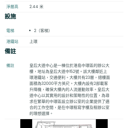
淨層高
2.44 米
設施
電梯
2（客梯）
港鐵站
上環
備註
備註
皇后大道中心是一棟位於港島中環區的辦公大
樓，地址為皇后大道中152號。該大樓鄰近上
環港鐵站，交通便利。大樓共有23層，總樓面
面積為32000平方英尺。大樓內設有2部載客
升降機，確保大樓內的人流運動效率。皇后大
道中心以其實用的設計和策略性的位置，為尋
求在繁華的中環區設立辦公室的企業提供了適
合的工作空間，是在中環租寫字樓及租辦公室
的理想選擇。