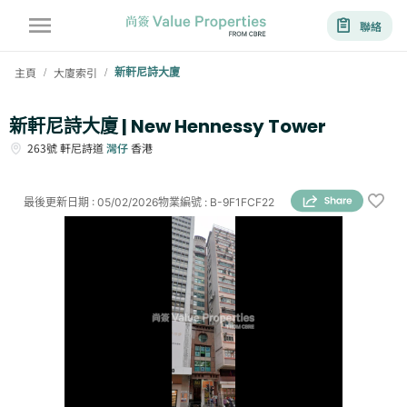
聯絡
主頁
大廈索引
新軒尼詩大廈
/
/
新軒尼詩大廈 | New Hennessy Tower
263號
軒尼詩道
灣仔
香港
最後更新日期
:
05/02/2026
物業編號
:
B-9F1FCF22