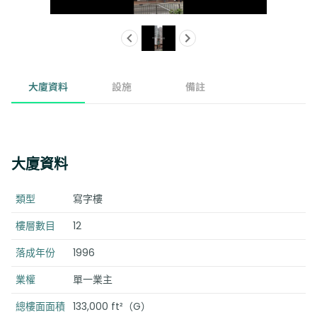
大廈資料
設施
備註
大廈資料
類型
寫字樓
樓層數目
12
落成年份
1996
業權
單一業主
總樓面面積
133,000 ft²（G）