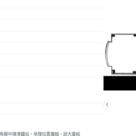
，毗鄰中環港鐵站，地理位置優越。該大廈結