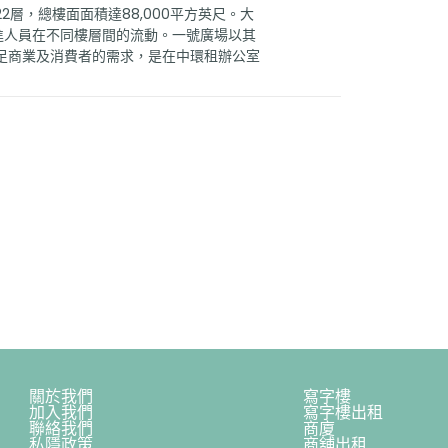
層，總樓面面積達88,000平方英尺。大
進人員在不同樓層間的流動。一號廣場以其
足商業及消費者的需求，是在中環租辦公室
關於我們
寫字樓
加入我們
寫字樓出租
聯絡我們
商廈
私隱政策
商舖出租