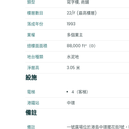
類型
寫字樓, 商舖
樓層數目
22/F (最高樓層)
落成年份
1993
業權
多個業主
總樓面面積
88,000 ft²（G）
地台種類
水泥地
淨層高
3.05 米
設施
電梯
4（客梯）
港鐵站
中環
備註
備註
一號廣場位於港島中環擺花街1號