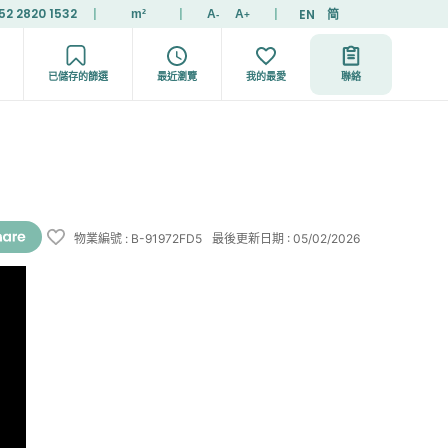
52 2820 1532
|
|
|
EN
简
m²
A
A
-
+
已儲存的篩選
最近瀏覽
我的最愛
聯絡
物業編號
:
B-91972FD5
最後更新日期
:
05/02/2026