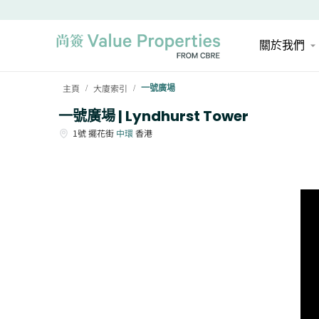
關於我們
主頁
大廈索引
一號廣場
/
/
一號廣場 | Lyndhurst Tower
1號
擺花街
中環
香港