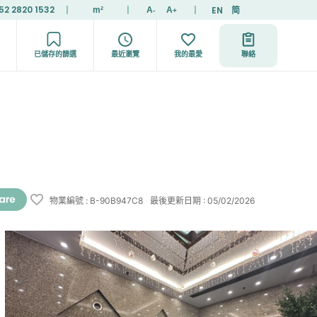
52 2820 1532
|
|
|
EN
简
m²
A
A
-
+
已儲存的篩選
最近瀏覽
我的最愛
聯絡
物業編號
:
B-90B947C8
最後更新日期
:
05/02/2026