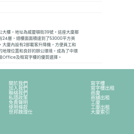
公大樓，地址為威靈頓街39號。這座大廈鄰
24層，總樓面面積達到了53000平方英
，大廈內設有2部載客升降機，方便員工和
的地理位置和良好的辦公環境，成為了中環
Office及租寫字樓的優質選擇。
關於我們
寫字樓
加入我們
寫字樓出租
聯絡我們
商廈
私隱政策
商舖出租
免責聲明
工廈
使用條款
工廈出租
世邦魏理仕
大廈索引