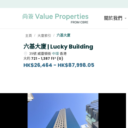
關於我們
主頁
大廈索引
六基大廈
/
/
六基大廈 | Lucky Building
39號
威靈頓街
中環
香港
大約
721 - 1,387 ft² (G)
HK$26,464 - HK$87,998.05