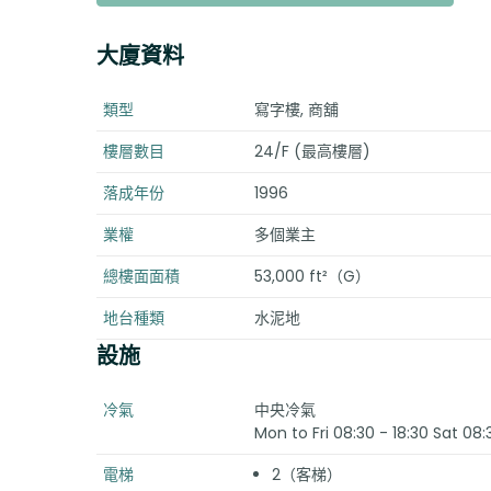
大廈資料
類型
寫字樓, 商舖
樓層數目
24/F (最高樓層)
落成年份
1996
業權
多個業主
總樓面面積
53,000 ft²（G）
地台種類
水泥地
設施
冷氣
中央冷氣
Mon to Fri 08:30 - 18:30 Sat 08:
電梯
2（客梯）