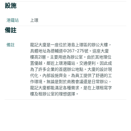
設施
港鐵站
上環
備註
備註
龍記大廈是一座位於港島上環區的辦公大樓，
具體地址為德輔道中267-275號。這座大廈
樓高21層，主要用途為辦公室。由於其地理位
置優越，鄰近上環港鐵站，交通便利，因此成
為了許多企業的首選辦公地點。大廈的設計現
代化，內部設施齊全，為員工提供了舒適的工
作環境。無論是對於商務會議還是日常辦公，
龍記大廈都能滿足各種需求，是在上環租寫字
樓及租辦公室的理想選擇。