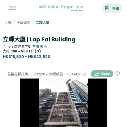
聯絡
主頁
大廈索引
立輝大廈
/
/
立輝大廈 | Lap Fai Building
6-8號
砵典乍街
中環
香港
大約
398 - 588 ft² (G)
HK$15,920 - HK$23,520
最後更新日期
:
05/02/2026
物業編號
:
B-8AAE5153