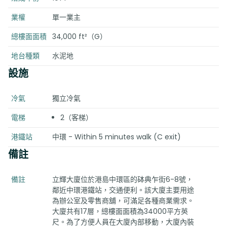
業權
單一業主
總樓面面積
34,000 ft²（G）
地台種類
水泥地
設施
冷氣
獨立冷氣
電梯
2（客梯）
港鐵站
中環 - Within 5 minutes walk (C exit)
備註
備註
立輝大廈位於港島中環區的砵典乍街6-8號，
鄰近中環港鐵站，交通便利。該大廈主要用途
為辦公室及零售商舖，可滿足各種商業需求。
大廈共有17層，總樓面面積為34000平方英
尺。為了方便人員在大廈內部移動，大廈內裝