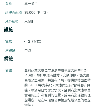
業權
單一業主
總樓面面積
39,000 ft²（G）
地台種類
水泥地
設施
電梯
2（客梯）
港鐵站
中環
備註
備註
金利商業大廈位於港島中環皇后大道中142-
146號，鄰近中環港鐵站，交通便捷。該大廈
為辦公室用途，共設有14層，提供總樓面面積
約39,000平方英尺。大廈內設有2部載客升降
機，以滿足日常辦公需求。金利商業大廈以其
實用的設計和便利的位置，成為商業活動的理
想場所，是在中環租寫字樓及租辦公室的理想
選擇。