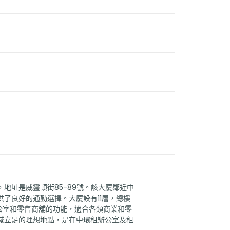
地址是威靈頓街85-89號。該大廈鄰近中
了良好的通勤選擇。大廈設有11層，總樓
辦公室和零售商舖的功能，適合各類商業和零
域立足的理想地點，是在中環租辦公室及租