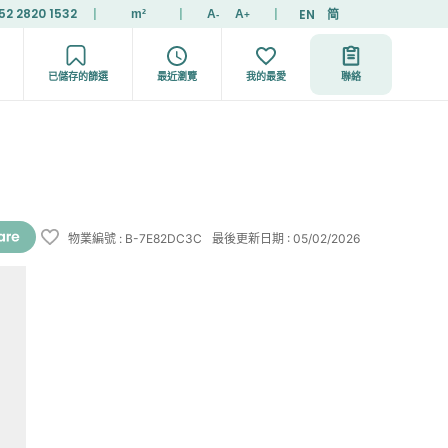
52 2820 1532
|
|
|
EN
简
m²
A
A
-
+
已儲存的篩選
最近瀏覽
我的最愛
聯絡
物業編號
:
B-7E82DC3C
最後更新日期
:
05/02/2026