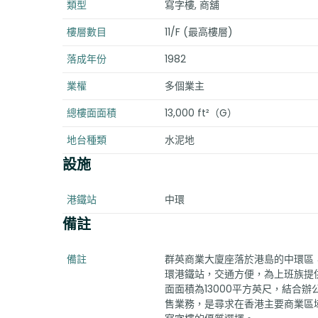
類型
寫字樓, 商舖
樓層數目
11/F (最高樓層)
落成年份
1982
業權
多個業主
總樓面面積
13,000 ft²（G）
地台種類
水泥地
設施
港鐵站
中環
備註
備註
群英商業大廈座落於港島的中環區，
環港鐵站，交通方便，為上班族提供
面面積為13000平方英尺，結合
售業務，是尋求在香港主要商業區