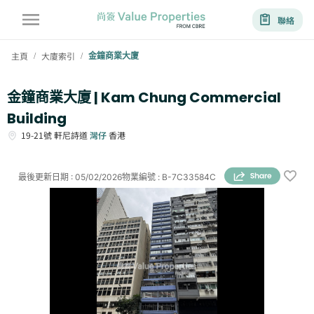
聯絡
主頁
大廈索引
金鐘商業大廈
/
/
金鐘商業大廈 | Kam Chung Commercial
Building
19-21號
軒尼詩道
灣仔
香港
最後更新日期
:
05/02/2026
物業編號
:
B-7C33584C