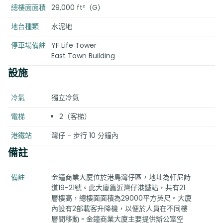
總樓面面積
29,000 ft²（G）
地台種類
水泥地
停車場備註
YF Life Tower
East Town Building
設施
冷氣
獨立冷氣
電梯
2（客梯）
港鐵站
灣仔 - 步行 10 分鐘內
備註
備註
金鐘商業大廈位於港島灣仔區，地址為軒尼詩
道19-21號。此大廈靠近灣仔港鐵站，共有21
層樓高，總樓面面積為29000平方英尺。大廈
內設有2部載客升降機，以便於人員在不同樓
層間移動。金鐘商業大廈主要提供辦公室空