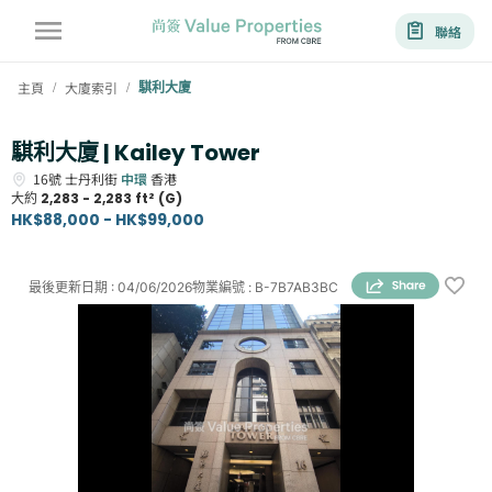
聯絡
主頁
大廈索引
騏利大廈
/
/
騏利大廈 | Kailey Tower
16號
士丹利街
中環
香港
大約
2,283 - 2,283 ft² (G)
HK$88,000 - HK$99,000
最後更新日期
:
04/06/2026
物業編號
:
B-7B7AB3BC