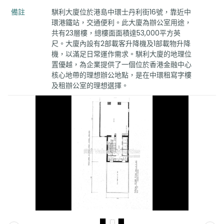
備註
騏利大廈位於港島中環士丹利街16號，靠近中
環港鐵站，交通便利。此大廈為辦公室用途，
共有23層樓，總樓面面積達53,000平方英
尺。大廈內設有2部載客升降機及1部載物升降
機，以滿足日常運作需求。騏利大廈的地理位
置優越，為企業提供了一個位於香港金融中心
核心地帶的理想辦公地點，是在中環租寫字樓
及租辦公室的理想選擇。