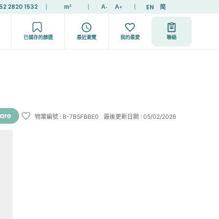
52 2820 1532
|
|
|
EN
简
m²
A
A
-
+
已儲存的篩選
最近瀏覽
我的最愛
聯絡
物業編號
:
B-7B5FBBE0
最後更新日期
:
05/02/2026