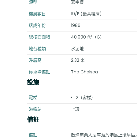
類型
寫字樓
樓層數目
19/F (最高樓層)
落成年份
1986
總樓面面積
40,000 ft²（G）
地台種類
水泥地
淨層高
2.32 米
停車場備註
The Chelsea
設施
電梯
2（客梯）
港鐵站
上環
備註
備註
啟煌商業大廈座落於港島上環皇后大