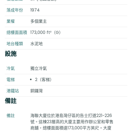
落成年份
1974
業權
多個業主
總樓面面積
173,000 ft²（G）
地台種類
水泥地
設施
冷氣
獨立冷氣
電梯
2（客梯）
港鐵站
銅鑼灣
備註
備註
海聯大廈位於港島灣仔區的告士打道221-226
號。這棟23層高的大廈主要用作辦公室和零售
商舖，總樓面面積達173,000平方英尺。大廈