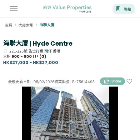
聯絡
主頁
大廈索引
海聯大廈
/
/
海聯大廈 | Hyde Centre
221-226號
告士打道
灣仔
香港
大約
900 - 900 ft² (G)
HK$27,000 - HK$27,000
最後更新日期
:
05/02/2026
物業編號
:
B-75614493