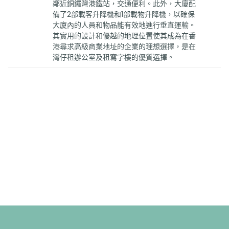
鄰近銅鑼灣港鐵站，交通便利。此外，大廈配
備了2部載客升降機和1部載物升降機，以確保
大廈內的人員和物品能有效地進行垂直運輸。
其實用的設計和優越的地理位置使其成為在香
港尋求高級商業地址的企業的理想選擇，是在
灣仔租辦公室及租寫字樓的優質選擇。