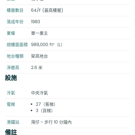
樓層數目
64/F (最高樓層)
落成年份
1983
業權
單一業主
總樓面面積
989,000 ft²（L）
地台種類
架高地台
淨層高
2.6 米
設施
冷氣
中央冷氣
電梯
27（客梯）
3（貨梯）
港鐵站
灣仔 - 步行 10 分鐘內
備註