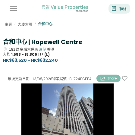
聯絡
主頁
大廈索引
合和中心
/
/
合和中心 | Hopewell Centre
183號
皇后大道東
灣仔
香港
大約
1,588 - 15,806 ft² (L)
HK$63,520 - HK$632,240
最後更新日期
:
13/05/2026
物業編號
:
B-724FCEE4