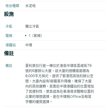
地台種類
水泥地
設施
冷氣
獨立冷氣
電梯
1（客梯）
港鐵站
中環
備註
備註
夏利里拉行是一棟位於港島中環區雲咸街79
號的6層辦公大廈。該大廈的總樓面面積為
8,000平方英尺，提供了緊湊而高效的辦公空
間。大廈內設有1部載客升降機，確保了大廈
內的高效運轉。其靠近中環港鐵站的位置增加
了其便利性，使其成為在香港尋求戰略位置的
企業的理想選擇，是在中環租Office及租寫
字樓的優質選擇。