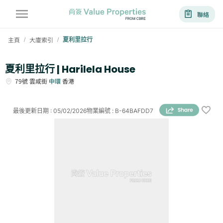
聯絡
主頁
大廈索引
夏利里拉行
/
/
夏利里拉行 | Harilela House
79號
雲咸街
中環
香港
最後更新日期
:
05/02/2026
物業編號
:
B-64BAFDD7