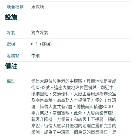
地台種類
水泥地
設施
冷氣
獨立冷氣
電梯
1（客梯）
港鐵站
中環
備註
備註
恒信大廈位於香港的中環區，具體地址是雲咸
街10-12號。這座大廈地理位置優越，鄰近中
環港鐵站，交通便利。大廈主要用途為辦公室
及零售商舖，為商務人士提供了方便的工作環
境。恒信大廈共有7層，總樓面面積達8000
平方英尺，空間寬敞。此外，大廈內設有1部
載客升降機，方便員工和訪客上下樓層。總的
來說，恒信大廈以其優越的地理位置和完善的
設施，成為了中環區一個重要的商業樞紐，是