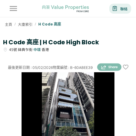
聯絡
主頁
大廈索引
H Code 高座
/
/
H Code 高座 | H Code High Block
45號
砵典乍街
中環
香港
最後更新日期
:
05/02/2026
物業編號
:
B-60ABEE39