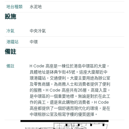
地台種類
水泥地
設施
冷氣
中央冷氣
港鐵站
中環
備註
備註
H Code 高座是一棟位於港島中環區的大廈，
具體地址是砵典乍街45號。這座大廈鄰近中
環港鐵站，交通便利。大廈主要用途為辦公室
及零售商舖，為商務人士和消費者提供了便利
的服務。H Code 高座共有26層，高聳入雲，
是中環區的一個重要地標。無論是對於在此工
作的員工，還是來此購物的消費者，H Code
高座都提供了一個舒適而現代化的環境，是在
中環租辦公室及租寫字樓的優質選擇。