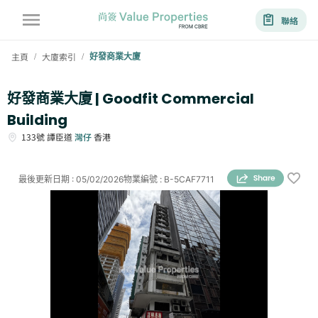
聯絡
主頁
大廈索引
好發商業大廈
/
/
好發商業大廈 | Goodfit Commercial
Building
133號
譚臣道
灣仔
香港
最後更新日期
:
05/02/2026
物業編號
:
B-5CAF7711