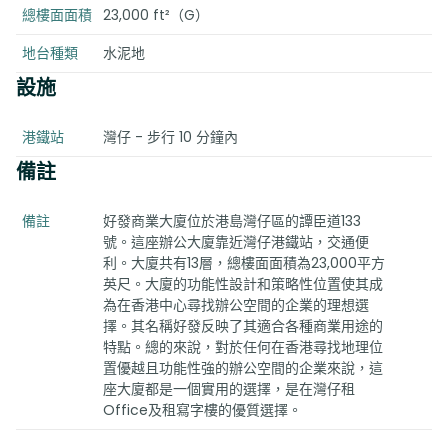
總樓面面積
23,000 ft²（G）
地台種類
水泥地
設施
港鐵站
灣仔 - 步行 10 分鐘內
備註
備註
好發商業大廈位於港島灣仔區的譚臣道133
號。這座辦公大廈靠近灣仔港鐵站，交通便
利。大廈共有13層，總樓面面積為23,000平方
英尺。大廈的功能性設計和策略性位置使其成
為在香港中心尋找辦公空間的企業的理想選
擇。其名稱好發反映了其適合各種商業用途的
特點。總的來說，對於任何在香港尋找地理位
置優越且功能性強的辦公空間的企業來說，這
座大廈都是一個實用的選擇，是在灣仔租
Office及租寫字樓的優質選擇。