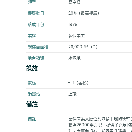
類型
寫字樓
樓層數目
20/F (最高樓層)
落成年份
1979
業權
多個業主
總樓面面積
26,000 ft²（G）
地台種類
水泥地
設施
電梯
1（客梯）
港鐵站
上環
備註
備註
富偉商業大廈位於港島中環的德輔道中
積為26000平方呎，提供了充足
利。大廈內設有一部客用升降機，