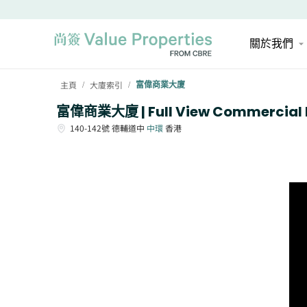
關於我們
主頁
大廈索引
富偉商業大廈
/
/
富偉商業大廈 | Full View Commercial B
140-142號
德輔道中
中環
香港