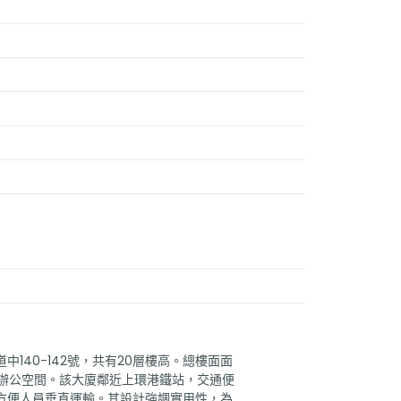
140-142號，共有20層樓高。總樓面面
的辦公空間。該大廈鄰近上環港鐵站，交通便
方便人員垂直運輸。其設計強調實用性，為