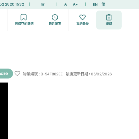
52 2820 1532
|
|
|
EN
简
m²
A
A
-
+
已儲存的篩選
最近瀏覽
我的最愛
聯絡
物業編號
:
B-54F882EE
最後更新日期
:
05/02/2026