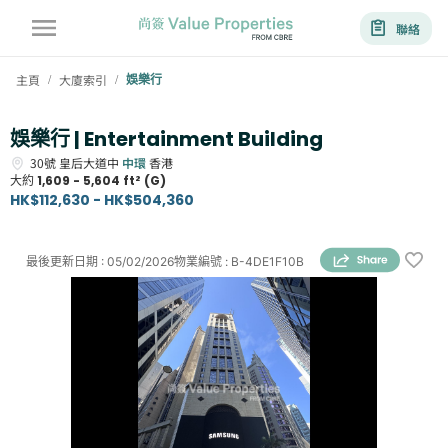
聯絡
主頁
大廈索引
娛樂行
/
/
娛樂行 | Entertainment Building
30號
皇后大道中
中環
香港
大約
1,609 - 5,604 ft² (G)
HK$112,630 - HK$504,360
最後更新日期
:
05/02/2026
物業編號
:
B-4DE1F10B