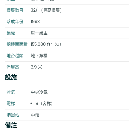
樓層數目
32/F (最高樓層)
落成年份
1993
業權
單一業主
總樓面面積
155,000 ft²（G）
地台種類
地下線槽
淨層高
2.9 米
設施
冷氣
中央冷氣
電梯
8（客梯）
港鐵站
中環
備註