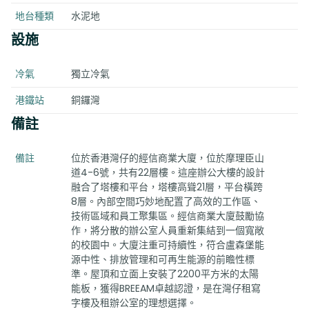
地台種類
水泥地
設施
冷氣
獨立冷氣
港鐵站
銅鑼灣
備註
備註
位於香港灣仔的經信商業大廈，位於摩理臣山
道4-6號，共有22層樓。這座辦公大樓的設計
融合了塔樓和平台，塔樓高聳21層，平台橫跨
8層。內部空間巧妙地配置了高效的工作區、
技術區域和員工聚集區。經信商業大廈鼓勵協
作，將分散的辦公室人員重新集結到一個寬敞
的校園中。大廈注重可持續性，符合盧森堡能
源中性、排放管理和可再生能源的前瞻性標
準。屋頂和立面上安裝了2200平方米的太陽
能板，獲得BREEAM卓越認證，是在灣仔租寫
字樓及租辦公室的理想選擇。