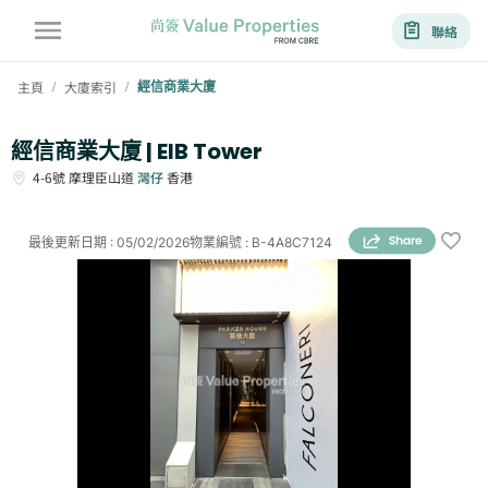
聯絡
主頁
大廈索引
經信商業大廈
/
/
經信商業大廈 | EIB Tower
4-6號
摩理臣山道
灣仔
香港
最後更新日期
:
05/02/2026
物業編號
:
B-4A8C7124