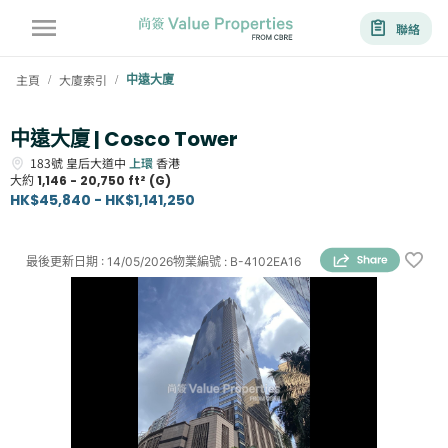
聯絡
主頁
大廈索引
中遠大廈
/
/
中遠大廈 | Cosco Tower
183號
皇后大道中
上環
香港
大約
1,146 - 20,750 ft² (G)
HK$45,840 - HK$1,141,250
最後更新日期
:
14/05/2026
物業編號
:
B-4102EA16