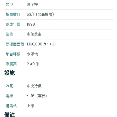
類型
寫字樓
樓層數目
53/F (最高樓層)
落成年份
1998
業權
多個業主
總樓面面積
1,166,000 ft²（G）
地台種類
水泥地
淨層高
2.49 米
設施
冷氣
中央冷氣
電梯
16（客梯）
港鐵站
上環
備註