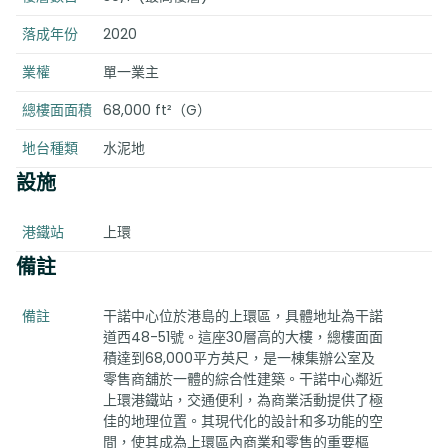
落成年份
2020
業權
單一業主
總樓面面積
68,000 ft²（G）
地台種類
水泥地
設施
港鐵站
上環
備註
備註
干諾中心位於港島的上環區，具體地址為干諾
道西48-51號。這座30層高的大樓，總樓面面
積達到68,000平方英尺，是一棟集辦公室及
零售商舖於一體的綜合性建築。干諾中心鄰近
上環港鐵站，交通便利，為商業活動提供了極
佳的地理位置。其現代化的設計和多功能的空
間，使其成為上環區內商業和零售的重要樞