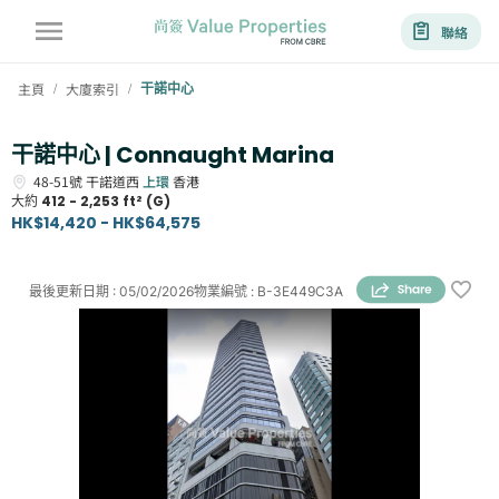
聯絡
主頁
大廈索引
干諾中心
/
/
干諾中心 | Connaught Marina
48-51號
干諾道西
上環
香港
大約
412 - 2,253 ft² (G)
HK$14,420 - HK$64,575
最後更新日期
:
05/02/2026
物業編號
:
B-3E449C3A