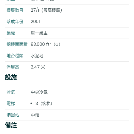
樓層數目
27/F (最高樓層)
落成年份
2001
業權
單一業主
總樓面面積
83,000 ft²（G）
地台種類
水泥地
淨層高
2.47 米
設施
冷氣
中央冷氣
電梯
3（客梯）
港鐵站
中環
備註