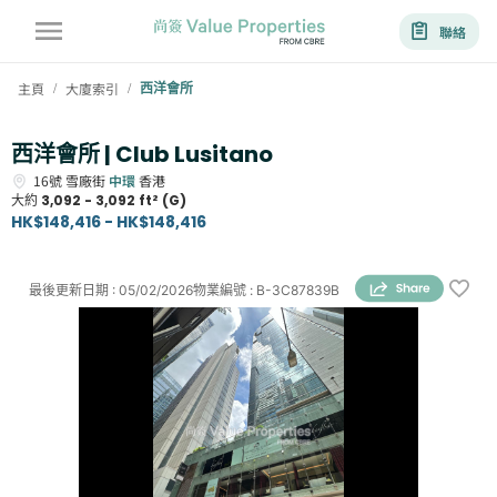
聯絡
主頁
大廈索引
西洋會所
/
/
西洋會所 | Club Lusitano
16號
雪廠街
中環
香港
大約
3,092 - 3,092 ft² (G)
HK$148,416 - HK$148,416
最後更新日期
:
05/02/2026
物業編號
:
B-3C87839B