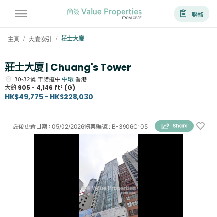
聯絡
主頁
大廈索引
莊士大廈
/
/
莊士大廈 | Chuang's Tower
30-32號
干諾道中
中環
香港
大約
905 - 4,146 ft² (G)
HK$49,775 - HK$228,030
最後更新日期
:
05/02/2026
物業編號
:
B-3906C105