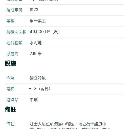
落成年份
1973
業權
單一業主
總樓面面積
49,000 ft²（G）
地台種類
水泥地
淨層高
2.19 米
設施
冷氣
獨立冷氣
電梯
3（客梯）
港鐵站
中環
備註
備註
莊士大廈位於港島中環區，地址為干諾道中