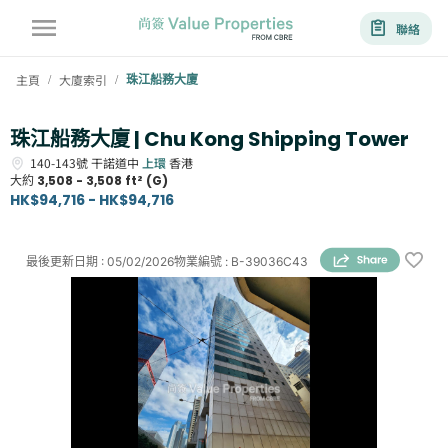
聯絡
主頁
大廈索引
珠江船務大廈
/
/
珠江船務大廈 | Chu Kong Shipping Tower
140-143號
干諾道中
上環
香港
大約
3,508 - 3,508 ft² (G)
HK$94,716 - HK$94,716
最後更新日期
:
05/02/2026
物業編號
:
B-39036C43