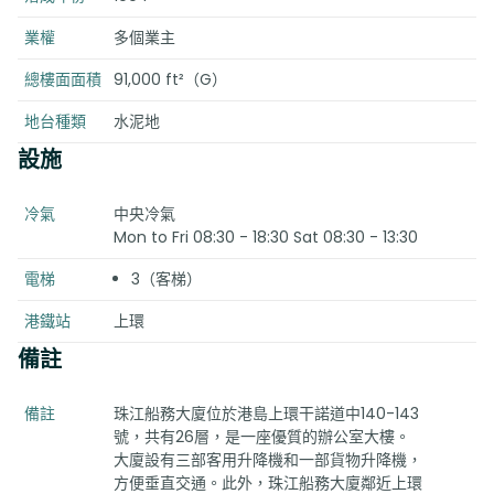
業權
多個業主
總樓面面積
91,000 ft²（G）
地台種類
水泥地
設施
冷氣
中央冷氣
Mon to Fri 08:30 - 18:30 Sat 08:30 - 13:30
電梯
3（客梯）
港鐵站
上環
備註
備註
珠江船務大廈位於港島上環干諾道中140-143
號，共有26層，是一座優質的辦公室大樓。
大廈設有三部客用升降機和一部貨物升降機，
方便垂直交通。此外，珠江船務大廈鄰近上環