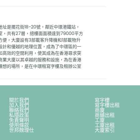
址是擺花街18-20號，鄰近中環港鐵站，
，共有27層，總樓面面積達到79000平方
方便，大廈設有3部載客升降機和1部載物升
設計和優越的地理位置，成為了中環區的一
和高效的空間利用，使其成為在香港尋求突
商業大廈以其卓越的服務和設施，為在香港
理想的場所，是在中環租寫字樓及租辦公室
關於我們
寫字樓
加入我們
寫字樓出租
聯絡我們
商廈
私隱政策
商舖出租
免責聲明
工廈
使用條款
工廈出租
世邦魏理仕
大廈索引