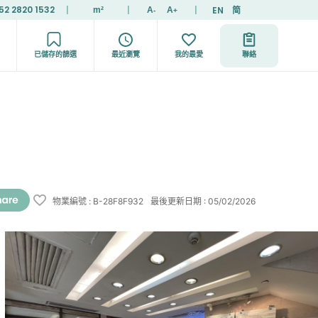
52 2820 1532
|
|
|
EN
简
m²
A
A
-
+
已儲存的篩選
最近瀏覽
我的最愛
聯絡
物業編號
:
B-28F8F932
最後更新日期
:
05/02/2026