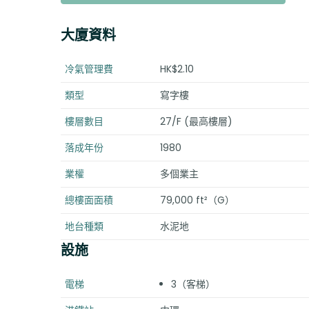
大廈資料
冷氣管理費
HK$2.10
類型
寫字樓
樓層數目
27/F (最高樓層)
落成年份
1980
業權
多個業主
總樓面面積
79,000 ft²（G）
地台種類
水泥地
設施
電梯
3（客梯）