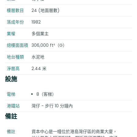
樓層數目
24 (地面層數)
落成年份
1982
業權
多個業主
總樓面面積
306,000 ft²（G）
地台種類
水泥地
淨層高
2.44 米
設施
電梯
8（客梯）
港鐵站
灣仔 - 步行 10 分鐘內
備註
備註
資本中心是一幢位於港島灣仔區的商業大廈，