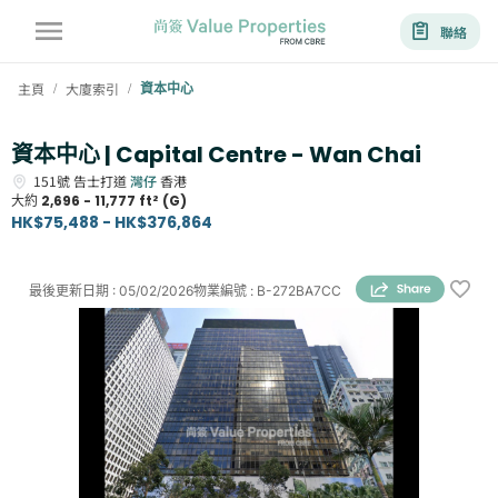
聯絡
主頁
大廈索引
資本中心
/
/
資本中心 | Capital Centre - Wan Chai
151號
告士打道
灣仔
香港
大約
2,696 - 11,777 ft² (G)
HK$75,488 - HK$376,864
最後更新日期
:
05/02/2026
物業編號
:
B-272BA7CC